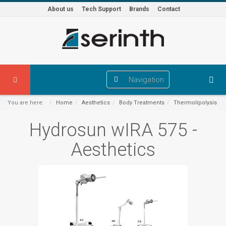
About us
Tech Support
Brands
Contact
Navigation
You are here:
Home
Aesthetics
Body Treatments
Thermolipolysis
Hydrosun wIRA 575 -
Aesthetics