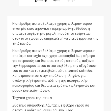
Η υπέρυθρη ακτινοβολία με χρήση φίλτρων νερού
είναι μία επιστημονικά τεκμηριωμένη μέθοδος η
οποία μεταφέρει μία μεγάλη ποσότητα ενέργειας
στον ιστό χωρίς να επηρεάζει ή να υπερθερμαίνει την
επιδερμίδα.
Η υπέρυθρη ακτινοβολία με χρήση φίλτρων νερού, η
οποία με επιτυχία έχει χρησιμοποιηθεί έως σήμερα
για ιατρικούς και θεραπευτικούς σκοπούς, αυξάνει
την θερμοκρασία του ιστού σε βάθος, την οξυγόνωση
του ιστού και τον μεταβολισμό σε τοπικό επίπεδο.
Χρησιμοποιείται στην επούλωση πληγών, για
αναλγητική θεραπεία, αύξηση της περιφερικής
κυκλοφορίας και θεραπεία χρόνιων φλεγμονών και
μυοσκελετικών πόνων.
Τεχνικά χαρακτηριστικά
Σύστημα υπέρυθρης λάμπας με φίλτρο νερού σε
σταντ με ρόδες και ρυθμιζόμενο ύψος.