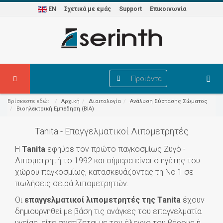
EN
Σχετικά με εμάς
Support
Επικοινωνία
Προϊόντα
Βρίσκεστε εδώ:
Αρχική
Διαιτολογία
Ανάλυση Σύστασης Σώματος
Βιοηλεκτρική Εμπέδηση (BIA)
Tanita - Επαγγελματικοί Λιπομετρητές
Η
Tanita
εφηύρε τον πρώτο παγκοσμίως Ζυγό -
Λιπομετρητή το 1992 και σήμερα είναι ο ηγέτης του
χώρου παγκοσμίως, κατασκευάζοντας τη Νο 1 σε
πωλήσεις σειρά λιπομετρητών.
Οι
επαγγελματικοί λιπομετρητές της Tanita
έχουν
δημιουργηθεί με βάση τις ανάγκες του επαγγελματία
υγείας, είτε σχετίζεται με τον έλεγχο του βάρους ή