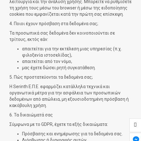
λειτουργία και την ανάλυση χρήσης. Μπορείτε να ρυθμίσετε
τη χρήση τους μέσω του browser ή μέσω της ειδοποίησης
cookies που εμφανίζεται κατά την πρώτη σας επίσκεψη.
4. Ποιοι έχουν πρόσβαση στα δεδομένα σας;
Τα προσωπικά σας δεδομένα δεν κοινοποιούνται σε
τρίτους, εκτός εάν:
απαιτείται για την εκτέλεση μιας υπηρεσίας (π.χ.
φιλοξενία ιστοσελίδας),
απαιτείται από τον νόμο,
μας έχετε δώσει ρητή συγκατάθεση.
5. Πώς προστατεύονται τα δεδομένα σας;
Η Serinth Ε.Π.Ε. εφαρμόζει κατάλληλα τεχνικά και
οργανωτικά μέτρα για την ασφάλεια των προσωπικών
δεδομένων από απώλεια, μη εξουσιοδοτημένη πρόσβαση ή
κακόβουλη χρήση.
6. Τα δικαιώματά σας
Σύμφωνα με το GDPR, έχετε τα εξής δικαιώματα:
Πρόσβασης και ενημέρωσης για τα δεδομένα σας.
Διόρθωσης ή διαγραφής αυτών.