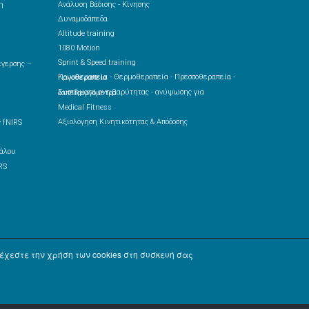
η
Ανάλυση Βάδισης - Κίνησης
Δυναμοδάπεδα
Altitude training
1080 Motion
Sprint & Speed training
Κρυοθεραπεία - Θερμοθεραπεία - Πρεσσοθεραπεία - Παγοθεραπεία
Συστήματα αντιβαρύτητας - ανύψωσης για δαπεδοεργόμετρα
Medical Fitness
Αξιολόγηση Κινητικότητας & Απόδοσης
 fNIRS
RS
χεστε την χρήση των cookies στη συσκευή σας