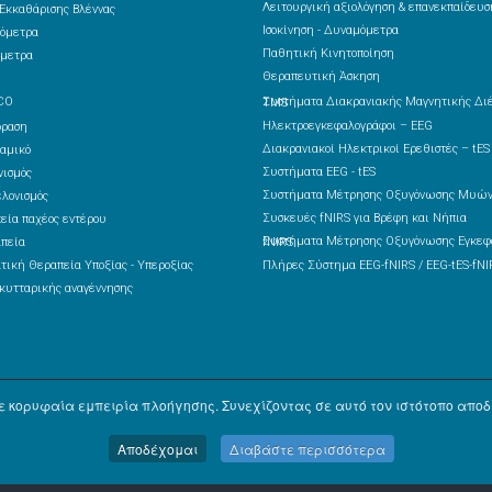
Λειτουργική αξιολόγηση & επανεκπαίδευσ
Εκκαθάρισης Βλέννας
Ισοκίνηση - Δυναμόμετρα
όμετρα
Παθητική Κινητοποίηση
μετρα
Θεραπευτική Άσκηση
CO
Συστήματα Διακρανιακής Μαγνητικής Διέγερσης – TMS
Ηλεκτροεγκεφαλογράφοι – EEG
δραση
Διακρανιακοί Ηλεκτρικοί Ερεθιστές – tES
αμικό
Συστήματα EEG - tES
ισμός
Συστήματα Μέτρησης Οξυγόνωσης Μυών
λονισμός
Συσκευές fNIRS για Βρέφη και Νήπια
εία παχέος εντέρου
πεία
Συστήματα Μέτρησης Οξυγόνωσης Εγκεφάλου fNIRS
τική Θεραπεία Υποξίας - Υπεροξίας
Πλήρες Σύστημα EEG-fNIRS / EEG-tES-fNI
κυτταρικής αναγέννησης
 κορυφαία εμπειρία πλοήγησης. Συνεχίζοντας σε αυτό τον ιστότοπο αποδέ
Αποδέχομαι
Διαβάστε περισσότερα