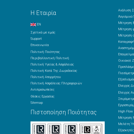
Ανάλυση Σ
Η Εταιρία
Λογισμικό
Μέτρηση Β
EN
Μέτρηση φ
Σχετικά με εμάς
Μέτρηση ο
Support
Καταγραφή
Επικοινωνία
Αναστημόμ
Πολιτική Ποιότητας
Επαγγελμα
Περιβαλλοντική Πολιτική
Οικιακοί Ζ
Πολιτική Υγείας & Ασφάλειας
Προπλάσμ
Πολιτική Κατά Της Δωροδοκίας
Πιεσόμετρ
Πολιτική Απορρήτου
Εξοπλισμός
Πολιτική Ασφάλειας Πληροφοριών
Έλεγχος Δ
Αντιπροσωπείες
Έλεγχος Α
Θέσεις Εργασίας
Σπιρόμετρ
Sitemap
Εργοσπιρό
Πιστοποίηση Ποιότητας
High Flow
Μέτρηση 
Μελέτη Ύπ
Εξασκητέ