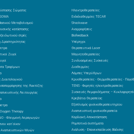
ύστασης Σώματος
Ηλεκτροθεραπείες
 SOMA
Ενδοδιαθερμίες TECAR
ασικού Μεταβολισμού
Shockwave
υσικής κατάστασης
Αναρροφήσεις
ξειδωτικού στρές
Biofeedback
 Δραστηριότητας
Υπέρηχοι
ετρα
Θεραπευτικά Laser
τικοί Ζυγοί
Μαγνητοθεραπείες
υγοί
Συνδυασμένες Συσκευές
ατα Τροφίμων
Διαθερμίες
α
Λάμπες Υπερύθρων
 Διαιτολογικού
Κρυοθεραπείες - Θερμοθεραπείες - Παγο
υσαπορρόφησης της Λακτόζης
TENS - Φορητές ηλεκτροθεραπείες
Συσκευές Λεμφοιδήματος – Κυκλοφορητ
ναπνευστικής Λειτουργίας
Κρεβάτια Θεραπείας
α
Εξοπλισμός φυσικοθεραπευτηρίου
μετρα
Αναπνευστική φυσικοθεραπεία
 Oxygen Therapy
Καρδιακή Αποκατάσταση
NO - Φλεγμονή Αεραγωγών
Ρομποτικά συστήματα
νου κατ΄οίκον
Ανάλυση - Επανεκπαίδευση Βάδισης
ς Αναπνευστικών Μυών