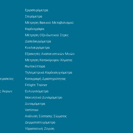
Εργοσπιρόμετρα
Σπιρόμετρα
Μέτρηση Βασικού Μεταβολισμού
Καρδιογράφοι
Μέτρηση Οξειδωτικού Στρες
Δαπεδοεργόμετρα
Κυκλοεργόμετρα
Εξασκητές Αναπνευστικών Μυών
Μέτρηση Κατακόρυφου Άλματος
Φωτοκύτταρα
Τηλεμετρικά Καρδιοσυχνόμετρα
θεραπείες
Καταγραφή Δραστηριότητας
Fitlight Trainer
ές Άκρων
Ευλυγισιόμετρα
Ισοκινητικό Δυναμόμετρο
Δυναμόμετρα
Vertimax
Ανάλυση Σύστασης Σώματος
Δερματοπτυχόμετρα
Υδροστατική Ζύγιση