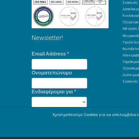
Συσκευές 
Δαπεδοεργ
Κυκλοεργό
Οξύμετρα
Μέτρηση 
Νευροανά
Newsletter!
Υψηλό δυν
Φωτοβελον
Email Address
*
Ηλεκτροβε
Υδροθεραπ
Οζονοθερα
Ονοματεπώνυμο
Διαλειμμα
Συσκευές 
Ενδιαφέρομαι για
*
Χρησιμοποιούμε Cookies για να απολαμβάνετε