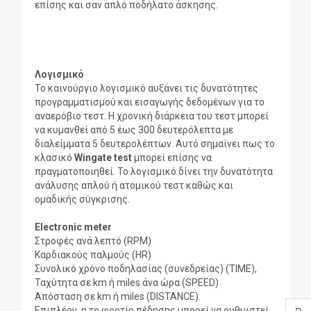
επίσης και σαν απλό ποδήλατο άσκησης.
Λογισμικό
Το καινούργιο λογισμικό αυξάνει τις δυνατότητες
προγραμματισμού και εισαγωγής δεδομένων για το
αναερόβιο τεστ. Η χρονική διάρκεια του τεστ μπορεί
να κυμανθεί από 5 έως 300 δευτερόλεπτα με
διαλείμματα 5 δευτερολέπτων. Αυτό σημαίνει πως το
κλασικό
Wingate test
μπορεί επίσης να
πραγματοποιηθεί. Το λογισμικό δίνει την δυνατότητα
ανάλυσης απλού ή ατομικού τεστ καθώς και
ομαδικής σύγκρισης.
Electronic meter
Στροφές ανά λεπτό (RPM)
Καρδιακούς παλμούς (HR)
Συνολικό χρόνο ποδηλασίας (συνεδρείας) (TIME),
Ταχύτητα σε km ή miles άνα ώρα (SPEED)
Απόσταση σε km ή miles (DISTANCE).
Επιπλέον, η το φορτίο πέδησης μπορεί να ρυθμιστεί