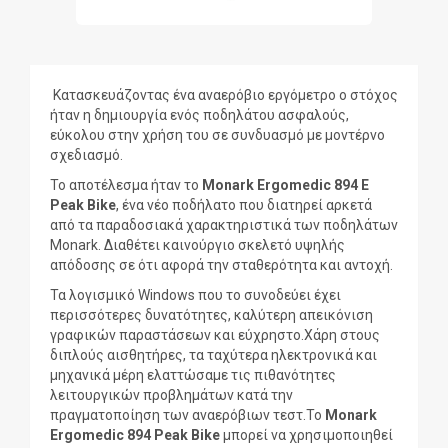
Κατασκευάζοντας ένα αναερόβιο εργόμετρο ο στόχος
ήταν η δημιουργία ενός ποδηλάτου ασφαλούς,
εύκολου στην χρήση του σε συνδυασμό με μοντέρνο
σχεδιασμό.
Το αποτέλεσμα ήταν το
Monark Ergomedic 894 E
Peak Bike
, ένα νέο ποδήλατο που διατηρεί αρκετά
από τα παραδοσιακά χαρακτηριστικά των ποδηλάτων
Monark. Διαθέτει καινούργιο σκελετό υψηλής
απόδοσης σε ότι αφορά την σταθερότητα και αντοχή.
Τα λογισμικό Windows που το συνοδεύει έχει
περισσότερες δυνατότητες, καλύτερη απεικόνιση
γραφικών παραστάσεων και εύχρηστο.Χάρη στους
διπλούς αισθητήρες, τα ταχύτερα ηλεκτρονικά και
μηχανικά μέρη ελαττώσαμε τις πιθανότητες
λειτουργικών προβλημάτων κατά την
πραγματοποίηση των αναερόβιων τεστ.Το
Monark
Ergomedic 894 Peak
Bike
μπορεί να χρησιμοποιηθεί