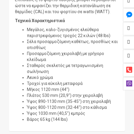
ώστε να εμφανίζει την θερμιδική κατανάλωση σε
θερμίδες (CAL) και του φορτίου σε watts (WATT).
Τεχνικά Χαρακτηριστικά
Μεγάλος, καλο-ζυγισμένος ελεύθερα
περιστρεφόμενος τροχός 22 κιλών (48 lbs)
Σέλα προσαρμοζόμενη καθέτως, προσθίως και
οπισθίως
Προσαρμοζόμενη χειρολαβή με γρήγορο
κλείδωμα
Σταθερός σκελετός με τετραγωνισμένη
σωλήνωση
Λευκό χρώμα
Τροχοί για εύκολη μεταφορά
Μήκος 1120 mm (44")
Πλάτος 530 mm (20,9") στην χειρολαβή
Ύψος 890-1130 mm (35-45") στη χειρολαβή
Ύψος 800-1120 mm (32-44") στο κάθισμα
Ύψος 1030 mm (40,5") εμπρός
Βάρος 65 kg (144 lbs)